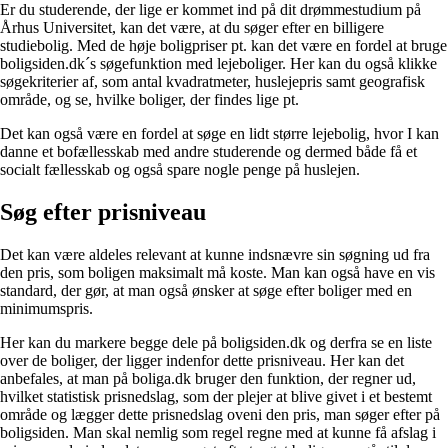
Er du studerende, der lige er kommet ind på dit drømmestudium på
Århus Universitet, kan det være, at du søger efter en billigere
studiebolig. Med de høje boligpriser pt. kan det være en fordel at bruge
boligsiden.dk´s søgefunktion med lejeboliger. Her kan du også klikke
søgekriterier af, som antal kvadratmeter, huslejepris samt geografisk
område, og se, hvilke boliger, der findes lige pt.
Det kan også være en fordel at søge en lidt større lejebolig, hvor I kan
danne et bofællesskab med andre studerende og dermed både få et
socialt fællesskab og også spare nogle penge på huslejen.
Søg efter prisniveau
Det kan være aldeles relevant at kunne indsnævre sin søgning ud fra
den pris, som boligen maksimalt må koste. Man kan også have en vis
standard, der gør, at man også ønsker at søge efter boliger med en
minimumspris.
Her kan du markere begge dele på boligsiden.dk og derfra se en liste
over de boliger, der ligger indenfor dette prisniveau. Her kan det
anbefales, at man på boliga.dk bruger den funktion, der regner ud,
hvilket statistisk prisnedslag, som der plejer at blive givet i et bestemt
område og lægger dette prisnedslag oveni den pris, man søger efter på
boligsiden. Man skal nemlig som regel regne med at kunne få afslag i