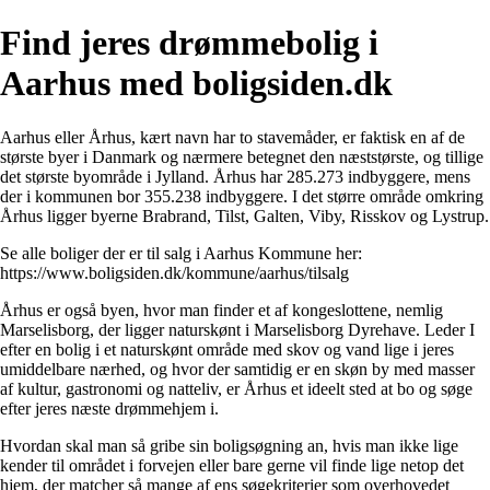
Find jeres drømmebolig i
Aarhus med boligsiden.dk
Aarhus eller Århus, kært navn har to stavemåder, er faktisk en af de
største byer i Danmark og nærmere betegnet den næststørste, og tillige
det største byområde i Jylland. Århus har 285.273 indbyggere, mens
der i kommunen bor 355.238 indbyggere. I det større område omkring
Århus ligger byerne Brabrand, Tilst, Galten, Viby, Risskov og Lystrup.
Se alle boliger der er til salg i Aarhus Kommune her:
https://www.boligsiden.dk/kommune/aarhus/tilsalg
Århus er også byen, hvor man finder et af kongeslottene, nemlig
Marselisborg, der ligger naturskønt i Marselisborg Dyrehave. Leder I
efter en bolig i et naturskønt område med skov og vand lige i jeres
umiddelbare nærhed, og hvor der samtidig er en skøn by med masser
af kultur, gastronomi og natteliv, er Århus et ideelt sted at bo og søge
efter jeres næste drømmehjem i.
Hvordan skal man så gribe sin boligsøgning an, hvis man ikke lige
kender til området i forvejen eller bare gerne vil finde lige netop det
hjem, der matcher så mange af ens søgekriterier som overhovedet