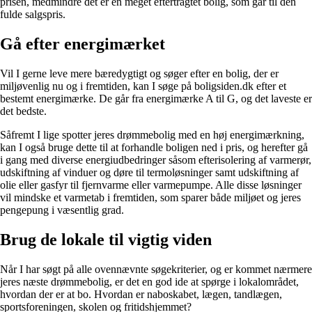
prisen, medmindre det er en meget eftertragtet bolig, som går til den
fulde salgspris.
Gå efter energimærket
Vil I gerne leve mere bæredygtigt og søger efter en bolig, der er
miljøvenlig nu og i fremtiden, kan I søge på boligsiden.dk efter et
bestemt energimærke. De går fra energimærke A til G, og det laveste er
det bedste.
Såfremt I lige spotter jeres drømmebolig med en høj energimærkning,
kan I også bruge dette til at forhandle boligen ned i pris, og herefter gå
i gang med diverse energiudbedringer såsom efterisolering af varmerør,
udskiftning af vinduer og døre til termoløsninger samt udskiftning af
olie eller gasfyr til fjernvarme eller varmepumpe. Alle disse løsninger
vil mindske et varmetab i fremtiden, som sparer både miljøet og jeres
pengepung i væsentlig grad.
Brug de lokale til vigtig viden
Når I har søgt på alle ovennævnte søgekriterier, og er kommet nærmere
jeres næste drømmebolig, er det en god ide at spørge i lokalområdet,
hvordan der er at bo. Hvordan er naboskabet, lægen, tandlægen,
sportsforeningen, skolen og fritidshjemmet?