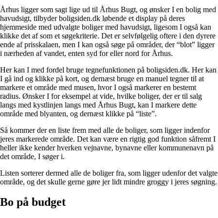
Århus ligger som sagt lige ud til Århus Bugt, og ønsker I en bolig med
havudsigt, tilbyder boligsiden.dk løbende et display på deres
hjemmeside med udvalgte boliger med havudsigt, ligesom I også kan
klikke det af som et søgekriterie. Det er selvfølgelig oftere i den dyrere
ende af prisskalaen, men I kan også søge på områder, der “blot” ligger
i nærheden af vandet, enten syd for eller nord for Århus.
Her kan I med fordel bruge tegnefunktionen på boligsiden.dk. Her kan
I gå ind og klikke på kort, og dernæst bruge en manuel tegner til at
markere et område med musen, hvor I også markerer en bestemt
radius. Ønsker I for eksempel at vide, hvilke boliger, der er til salg
langs med kystlinjen langs med Århus Bugt, kan I markere dette
område med blyanten, og dernæst klikke på “liste”.
Så kommer der en liste frem med alle de boliger, som ligger indenfor
jeres markerede område. Det kan være en rigtig god funktion såfremt I
heller ikke kender hverken vejnavne, bynavne eller kommunenavn på
det område, I søger i.
Listen sorterer dermed alle de boliger fra, som ligger udenfor det valgte
område, og det skulle gerne gøre jer lidt mindre groggy i jeres søgning.
Bo på budget