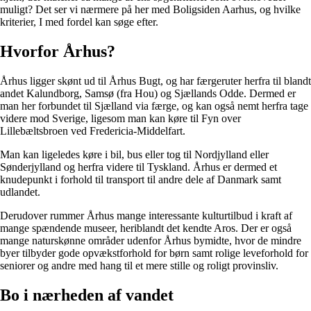
muligt? Det ser vi nærmere på her med Boligsiden Aarhus, og hvilke
kriterier, I med fordel kan søge efter.
Hvorfor Århus?
Århus ligger skønt ud til Århus Bugt, og har færgeruter herfra til blandt
andet Kalundborg, Samsø (fra Hou) og Sjællands Odde. Dermed er
man her forbundet til Sjælland via færge, og kan også nemt herfra tage
videre mod Sverige, ligesom man kan køre til Fyn over
Lillebæltsbroen ved Fredericia-Middelfart.
Man kan ligeledes køre i bil, bus eller tog til Nordjylland eller
Sønderjylland og herfra videre til Tyskland. Århus er dermed et
knudepunkt i forhold til transport til andre dele af Danmark samt
udlandet.
Derudover rummer Århus mange interessante kulturtilbud i kraft af
mange spændende museer, heriblandt det kendte Aros. Der er også
mange naturskønne områder udenfor Århus bymidte, hvor de mindre
byer tilbyder gode opvækstforhold for børn samt rolige leveforhold for
seniorer og andre med hang til et mere stille og roligt provinsliv.
Bo i nærheden af vandet