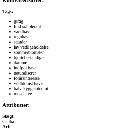
Kultivarer/sorter:
Tags:
giftig
fuld soltolerant
vandhave
regnhave
stauder
lav vedligeholdelse
sommerblomster
hjortebestandige
damme
indfødt have
naturaliserer
forårsinteresse
vildblomst have
halvskyggetolerant
mosehave
Attributter:
Slægt:
Caltha
Art: