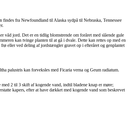
an findes fra Newfoundland til Alaska sydpå til Nebraska, Tennessee
r.
er våd jord. Det er en tidlig blomstrende om foråret med slående gule
mmeren kan tvinge planten til at gå i dvale. Dette kan rettes op med en
ø eller ved deling af jordstængler gravet op i efteråret og genplantet
ltha palustris kan forveksles med Ficaria verna og Geum radiatum.
de med 2 til 3 skift af kogende vand, indtil bladene knap er møre;
erstatte kapers, efter at have dækket med kogende vand som beskrevet