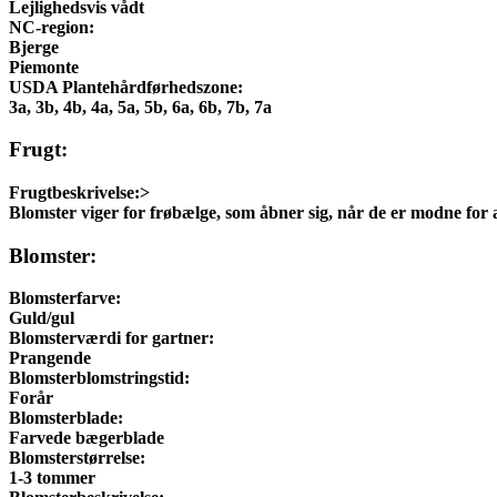
Lejlighedsvis vådt
NC-region:
Bjerge
Piemonte
USDA Plantehårdførhedszone:
3a, 3b, 4b, 4a, 5a, 5b, 6a, 6b, 7b, 7a
Frugt:
Frugtbeskrivelse:
>
Blomster viger for frøbælge, som åbner sig, når de er modne for a
Blomster:
Blomsterfarve:
Guld/gul
Blomsterværdi for gartner:
Prangende
Blomsterblomstringstid:
Forår
Blomsterblade:
Farvede bægerblade
Blomsterstørrelse:
1-3 tommer