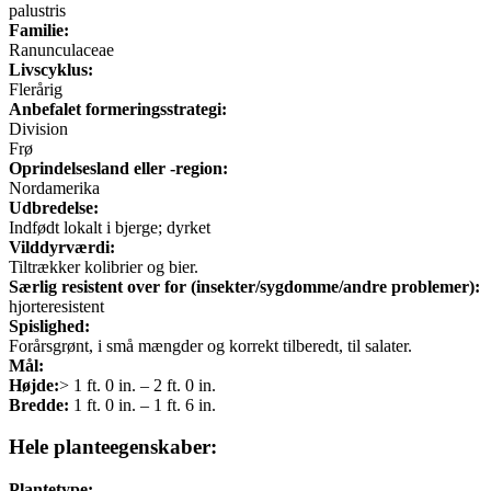
palustris
Familie:
Ranunculaceae
Livscyklus:
Flerårig
Anbefalet formeringsstrategi:
Division
Frø
Oprindelsesland eller -region:
Nordamerika
Udbredelse:
Indfødt lokalt i bjerge; dyrket
Vilddyrværdi:
Tiltrækker kolibrier og bier.
Særlig resistent over for (insekter/sygdomme/andre problemer):
hjorteresistent
Spislighed:
Forårsgrønt, i små mængder og korrekt tilberedt, til salater.
Mål:
Højde:
> 1 ft. 0 in. – 2 ft. 0 in.
Bredde:
1 ft. 0 in. – 1 ft. 6 in.
Hele planteegenskaber:
Plantetype: