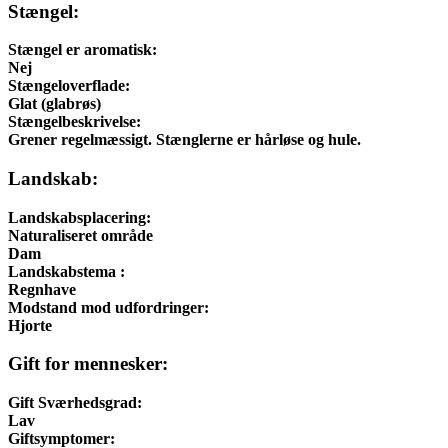
Stængel:
Stængel er aromatisk:
Nej
Stængeloverflade:
Glat (glabrøs)
Stængelbeskrivelse:
Grener regelmæssigt. Stænglerne er hårløse og hule.
Landskab:
Landskabsplacering:
Naturaliseret område
Dam
Landskabstema :
Regnhave
Modstand mod udfordringer:
Hjorte
Gift for mennesker:
Gift Sværhedsgrad:
Lav
Giftsymptomer: