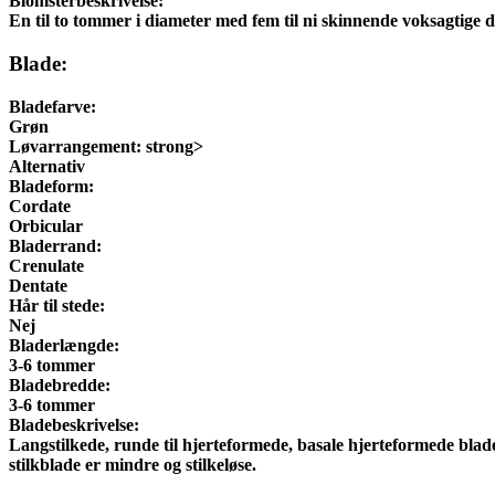
Blomsterbeskrivelse:
En til to tommer i diameter med fem til ni skinnende voksagtige 
Blade:
Bladefarve:
Grøn
Løvarrangement:
strong>
Alternativ
Bladeform:
Cordate
Orbicular
Bladerrand:
Crenulate
Dentate
Hår til stede:
Nej
Bladerlængde:
3-6 tommer
Bladebredde:
3-6 tommer
Bladebeskrivelse:
Langstilkede, runde til hjerteformede, basale hjerteformede bl
stilkblade er mindre og stilkeløse.