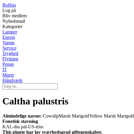
Bo
Hus
Log på
Bliv medlem
Nyhedsmail
Kategorier
Lamper
Energi
Varme
Service
Tryghed
Flytning
Penge
IT
Murer
Håndværk
Caltha palustris
Almindelige navne:
CowslipMarsh MarigoldYellow Marsh Marigol
Fonetisk stavning
KAL-tha pal-US-triss
This plante har lav sværhedsgrad giftegenskaber.