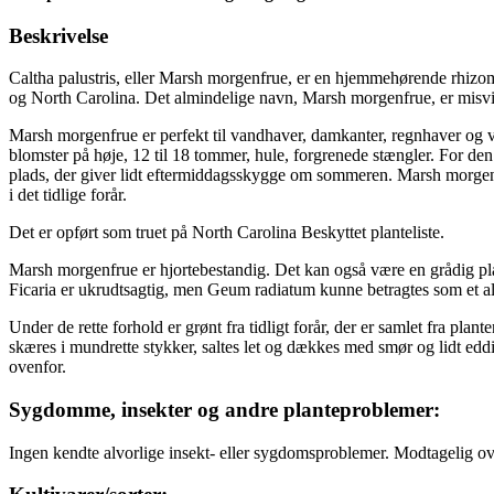
Beskrivelse
Caltha palustris, eller Marsh morgenfrue, er en hjemmehørende rhizom
og North Carolina. Det almindelige navn, Marsh morgenfrue, er misvisend
Marsh morgenfrue er perfekt til vandhaver, damkanter, regnhaver og vå
blomster på høje, 12 til 18 tommer, hule, forgrenede stængler. For den
plads, der giver lidt eftermiddagsskygge om sommeren. Marsh morgenfrue
i det tidlige forår.
Det er opført som truet på North Carolina Beskyttet planteliste.
Marsh morgenfrue er hjortebestandig. Det kan også være en grådig pl
Ficaria er ukrudtsagtig, men Geum radiatum kunne betragtes som et alt
Under de rette forhold er grønt fra tidligt forår, der er samlet fra pla
skæres i mundrette stykker, saltes let og dækkes med smør og lidt ed
ovenfor.
Sygdomme, insekter og andre planteproblemer:
Ingen kendte alvorlige insekt- eller sygdomsproblemer. Modtagelig ov