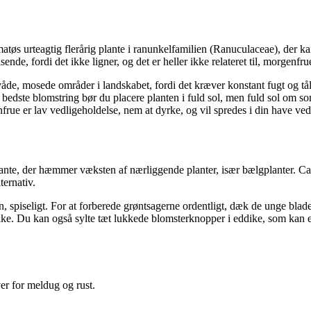
atøs urteagtig flerårig plante i ranunkelfamilien (Ranuculaceae), der k
e, fordi det ikke ligner, og det er heller ikke relateret til, morgenfrue
de, mosede områder i landskabet, fordi det kræver konstant fugt og tål
 bedste blomstring bør du placere planten i fuld sol, men fuld sol om so
 er lav vedligeholdelse, nem at dyrke, og vil spredes i din have ved fr
ante, der hæmmer væksten af nærliggende planter, især bælgplanter. Ca
ernativ.
nten, spiseligt. For at forberede grøntsagerne ordentligt, dæk de unge bla
dike. Du kan også sylte tæt lukkede blomsterknopper i eddike, som kan 
er for meldug og rust.