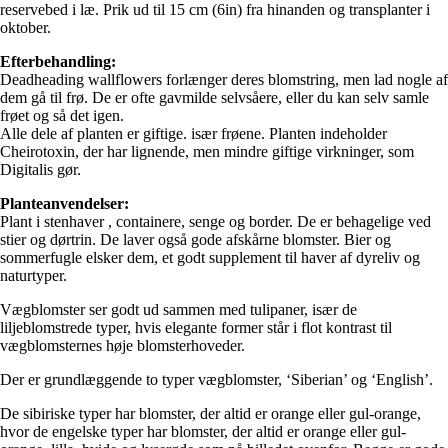
reservebed i læ. Prik ud til 15 cm (6in) fra hinanden og transplanter i
oktober.
Efterbehandling:
Deadheading wallflowers forlænger deres blomstring, men lad nogle af
dem gå til frø. De er ofte gavmilde selvsåere, eller du kan selv samle
frøet og så det igen.
Alle dele af planten er giftige. især frøene. Planten indeholder
Cheirotoxin, der har lignende, men mindre giftige virkninger, som
Digitalis gør.
Planteanvendelser:
Plant i stenhaver , containere, senge og border. De er behagelige ved
stier og dørtrin. De laver også gode afskårne blomster. Bier og
sommerfugle elsker dem, et godt supplement til haver af dyreliv og
naturtyper.
Vægblomster ser godt ud sammen med tulipaner, især de
liljeblomstrede typer, hvis elegante former står i flot kontrast til
vægblomsternes høje blomsterhoveder.
Der er grundlæggende to typer vægblomster, ‘Siberian’ og ‘English’.
De sibiriske typer har blomster, der altid er orange eller gul-orange,
hvor de engelske typer har blomster, der altid er orange eller gul-