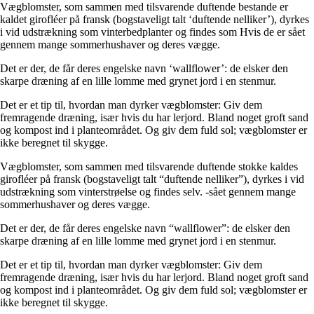
Vægblomster, som sammen med tilsvarende duftende bestande er
kaldet girofléer på fransk (bogstaveligt talt ‘duftende nelliker’), dyrkes
i vid udstrækning som vinterbedplanter og findes som Hvis de er sået
gennem mange sommerhushaver og deres vægge.
Det er der, de får deres engelske navn ‘wallflower’: de elsker den
skarpe dræning af en lille lomme med grynet jord i en stenmur.
Det er et tip til, hvordan man dyrker vægblomster: Giv dem
fremragende dræning, især hvis du har lerjord. Bland noget groft sand
og kompost ind i planteområdet. Og giv dem fuld sol; vægblomster er
ikke beregnet til skygge.
Vægblomster, som sammen med tilsvarende duftende stokke kaldes
girofléer på fransk (bogstaveligt talt “duftende nelliker”), dyrkes i vid
udstrækning som vinterstrøelse og findes selv. -sået gennem mange
sommerhushaver og deres vægge.
Det er der, de får deres engelske navn “wallflower”: de elsker den
skarpe dræning af en lille lomme med grynet jord i en stenmur.
Det er et tip til, hvordan man dyrker vægblomster: Giv dem
fremragende dræning, især hvis du har lerjord. Bland noget groft sand
og kompost ind i planteområdet. Og giv dem fuld sol; vægblomster er
ikke beregnet til skygge.