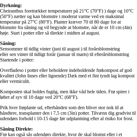
Dyrkning:
Cheiranthus foretrækker temperaturer på 21°C (70°F) ) dage og 10°C
(50°F) nætter og kan blomstre i moderat varme ved en maksimal
temperatur på 27°C (80°F). Planter kræver 70 til 80 dage for at
blomstre fra såning og vil begynde at blomstre, når de er 10 cm (4in)
høje. Start i potter eller så direkte i midten af august.
Såning:
Sensommer til tidlig vinter (juni til august ) til forårsblomstring
eller sen vinter til tidligt forår (januar til marts) til efterårsblomstring
Startende i potter:
Overfladeso i potter eller beholdere indeholdende frøkompost af god
kvalitet (John Innes eller lignende) Dæk med et fint tyndt lag kompost
eller vermiculit.
Komposten skal holdes fugtig, men ikke våd hele tiden. Frø spirer i
løbet af syv til 10 dage ved 20°C (68°F).
Prik hver frøplante ud, efterhånden som den bliver stor nok til at
håndtere, transplanter den i 7,5 cm (3in) potter. Tilvænn dig gradvist til
udendørs forhold i 10-15 dage før udplantning efter al risiko for frost.
Såning Direkte:
Frø kan også sås udendørs direkte, hvor de skal blomst eller i et