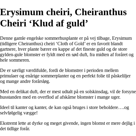
Erysimum cheiri, Cheiranthus
Cheiri ‘Klud af guld’
Denne gamle engelske sommerhusplante er på vej tilbage, Erysimum
(tidligere Cheiranthus) cheiri ‘Cloth of Gold’ er en favorit blandt
gartnere, hver plante bærer en kappe af det fineste guld og de store
gylden-gule blomster er fyldt med en sød duft, fra midten af foråret og
hele sommeren.
De er særligt værdifulde, fordi de blomstrer i perioden mellem
primulaer og enårige sommerplanter og en perfekt folie til påskeliljer
og mange andre forårsløg.
Med en delikat duft, der er mest udtalt på en solskinsdag, vil de forsyne
husstanden med en overflod af afskårne blomster i mange uger.
Ideel til kanter og kanter, de kan også bruges i store beholdere….og
selvfølgelig vægge!
Ekstremt lette at dyrke og meget givende, ingen blomst er mere dejlig i
det tidlige forår.