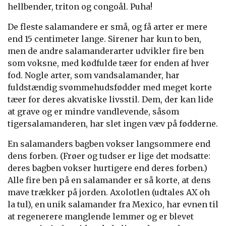
hellbender, triton og congoål. Puha!
De fleste salamandere er små, og få arter er mere
end 15 centimeter lange. Sirener har kun to ben,
men de andre salamanderarter udvikler fire ben
som voksne, med kødfulde tæer for enden af hver
fod. Nogle arter, som vandsalamander, har
fuldstændig svømmehudsfødder med meget korte
tæer for deres akvatiske livsstil. Dem, der kan lide
at grave og er mindre vandlevende, såsom
tigersalamanderen, har slet ingen væv på fødderne.
En salamanders bagben vokser langsommere end
dens forben. (Frøer og tudser er lige det modsatte:
deres bagben vokser hurtigere end deres forben.)
Alle fire ben på en salamander er så korte, at dens
mave trækker på jorden. Axolotlen (udtales AX oh
la tul), en unik salamander fra Mexico, har evnen til
at regenerere manglende lemmer og er blevet