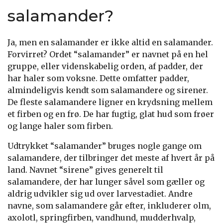
salamander?
Ja, men en salamander er ikke altid en salamander.
Forvirret? Ordet “salamander” er navnet på en hel
gruppe, eller videnskabelig orden, af padder, der
har haler som voksne. Dette omfatter padder,
almindeligvis kendt som salamandere og sirener.
De fleste salamandere ligner en krydsning mellem
et firben og en frø. De har fugtig, glat hud som frøer
og lange haler som firben.
Udtrykket “salamander” bruges nogle gange om
salamandere, der tilbringer det meste af hvert år på
land. Navnet “sirene” gives generelt til
salamandere, der har lunger såvel som gæller og
aldrig udvikler sig ud over larvestadiet. Andre
navne, som salamandere går efter, inkluderer olm,
axolotl, springfirben, vandhund, mudderhvalp,