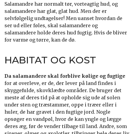
Salamandre har normalt tør, vorteagtig hud, og
salamandere har glat, glat hud. Men der er
selvfølgelig undtagelser! Men uanset hvordan de
ser ud eller føles, skal salamandere og
salamandere holde deres hud fugtig. Hvis de bliver
for varme og tørre, kan de dø.
HABITAT OG KOST
Da salamandere skal forblive kølige og fugtige
for at overleve, er de, der lever på land findes i
skyggefulde, skovklædte områder. De bruger det
meste af deres tid på at opholde sig ude af solen
under sten og træstammer, oppe i træer eller i
huler, de har gravet i den fugtige jord. Nogle
opsøger en vandpøl, hvor de kan yngle og lægge
deres æg, før de vender tilbage til land. Andre, som
sirener, olmer og axolotler, tilbringer hele deres liv