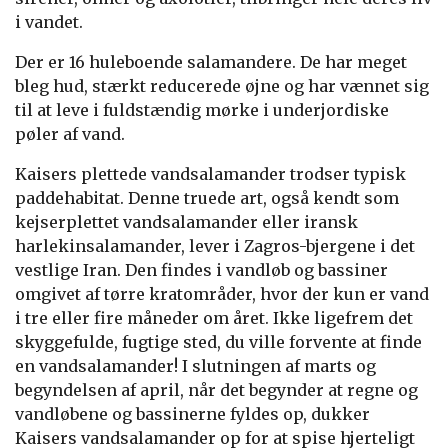
i vandet.
Der er 16 huleboende salamandere. De har meget
bleg hud, stærkt reducerede øjne og har vænnet sig
til at leve i fuldstændig mørke i underjordiske
pøler af vand.
Kaisers plettede vandsalamander trodser typisk
paddehabitat. Denne truede art, også kendt som
kejserplettet vandsalamander eller iransk
harlekinsalamander, lever i Zagros-bjergene i det
vestlige Iran. Den findes i vandløb og bassiner
omgivet af tørre kratområder, hvor der kun er vand
i tre eller fire måneder om året. Ikke ligefrem det
skyggefulde, fugtige sted, du ville forvente at finde
en vandsalamander! I slutningen af marts og
begyndelsen af april, når det begynder at regne og
vandløbene og bassinerne fyldes op, dukker
Kaisers vandsalamander op for at spise hjerteligt