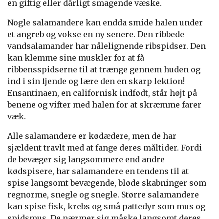
en giftig eller dårligt smagende væske.
Nogle salamandere kan endda smide halen under
et angreb og vokse en ny senere. Den ribbede
vandsalamander har nålelignende ribspidser. Den
kan klemme sine muskler for at få
ribbensspidserne til at trænge gennem huden og
ind i sin fjende og lære den en skarp lektion!
Ensantinaen, en californisk indfødt, står højt på
benene og vifter med halen for at skræmme farer
væk.
Alle salamandere er kødædere, men de har
sjældent travlt med at fange deres måltider. Fordi
de bevæger sig langsommere end andre
kødspisere, har salamandere en tendens til at
spise langsomt bevægende, bløde skabninger som
regnorme, snegle og snegle. Større salamandere
kan spise fisk, krebs og små pattedyr som mus og
spidsmus. De nærmer sig måske langsomt deres