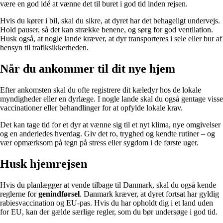
være en god idé at vænne det til buret i god tid inden rejsen.
Hvis du kører i bil, skal du sikre, at dyret har det behageligt undervejs.
Hold pauser, så det kan strække benene, og sørg for god ventilation.
Husk også, at nogle lande kræver, at dyr transporteres i sele eller bur af
hensyn til trafiksikkerheden.
Når du ankommer til dit nye hjem
Efter ankomsten skal du ofte registrere dit kæledyr hos de lokale
myndigheder eller en dyrlæge. I nogle lande skal du også gentage visse
vaccinationer eller behandlinger for at opfylde lokale krav.
Det kan tage tid for et dyr at vænne sig til et nyt klima, nye omgivelser
og en anderledes hverdag. Giv det ro, tryghed og kendte rutiner – og
vær opmærksom på tegn på stress eller sygdom i de første uger.
Husk hjemrejsen
Hvis du planlægger at vende tilbage til Danmark, skal du også kende
reglerne for
genindførsel
. Danmark kræver, at dyret fortsat har gyldig
rabiesvaccination og EU-pas. Hvis du har opholdt dig i et land uden
for EU, kan der gælde særlige regler, som du bør undersøge i god tid.