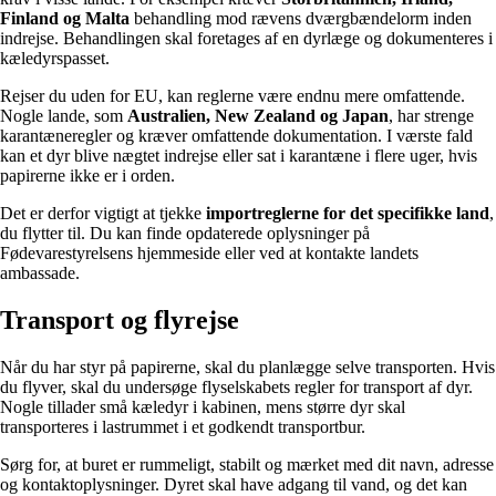
Finland og Malta
behandling mod rævens dværgbændelorm inden
indrejse. Behandlingen skal foretages af en dyrlæge og dokumenteres i
kæledyrspasset.
Rejser du uden for EU, kan reglerne være endnu mere omfattende.
Nogle lande, som
Australien, New Zealand og Japan
, har strenge
karantæneregler og kræver omfattende dokumentation. I værste fald
kan et dyr blive nægtet indrejse eller sat i karantæne i flere uger, hvis
papirerne ikke er i orden.
Det er derfor vigtigt at tjekke
importreglerne for det specifikke land
,
du flytter til. Du kan finde opdaterede oplysninger på
Fødevarestyrelsens hjemmeside eller ved at kontakte landets
ambassade.
Transport og flyrejse
Når du har styr på papirerne, skal du planlægge selve transporten. Hvis
du flyver, skal du undersøge flyselskabets regler for transport af dyr.
Nogle tillader små kæledyr i kabinen, mens større dyr skal
transporteres i lastrummet i et godkendt transportbur.
Sørg for, at buret er rummeligt, stabilt og mærket med dit navn, adresse
og kontaktoplysninger. Dyret skal have adgang til vand, og det kan