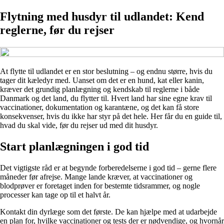
Flytning med husdyr til udlandet: Kend
reglerne, før du rejser
At flytte til udlandet er en stor beslutning – og endnu større, hvis du
tager dit kæledyr med. Uanset om det er en hund, kat eller kanin,
kræver det grundig planlægning og kendskab til reglerne i både
Danmark og det land, du flytter til. Hvert land har sine egne krav til
vaccinationer, dokumentation og karantæne, og det kan få store
konsekvenser, hvis du ikke har styr på det hele. Her får du en guide til,
hvad du skal vide, før du rejser ud med dit husdyr.
Start planlægningen i god tid
Det vigtigste råd er at begynde forberedelserne i god tid – gerne flere
måneder før afrejse. Mange lande kræver, at vaccinationer og
blodprøver er foretaget inden for bestemte tidsrammer, og nogle
processer kan tage op til et halvt år.
Kontakt din dyrlæge som det første. De kan hjælpe med at udarbejde
en plan for, hvilke vaccinationer og tests der er nødvendige, og hvornår