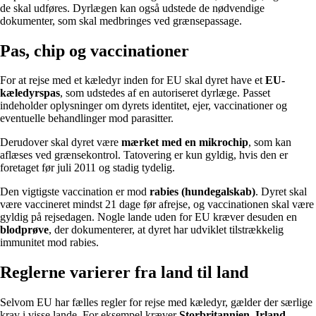
de skal udføres. Dyrlægen kan også udstede de nødvendige
dokumenter, som skal medbringes ved grænsepassage.
Pas, chip og vaccinationer
For at rejse med et kæledyr inden for EU skal dyret have et
EU-
kæledyrspas
, som udstedes af en autoriseret dyrlæge. Passet
indeholder oplysninger om dyrets identitet, ejer, vaccinationer og
eventuelle behandlinger mod parasitter.
Derudover skal dyret være
mærket med en mikrochip
, som kan
aflæses ved grænsekontrol. Tatovering er kun gyldig, hvis den er
foretaget før juli 2011 og stadig tydelig.
Den vigtigste vaccination er mod
rabies (hundegalskab)
. Dyret skal
være vaccineret mindst 21 dage før afrejse, og vaccinationen skal være
gyldig på rejsedagen. Nogle lande uden for EU kræver desuden en
blodprøve
, der dokumenterer, at dyret har udviklet tilstrækkelig
immunitet mod rabies.
Reglerne varierer fra land til land
Selvom EU har fælles regler for rejse med kæledyr, gælder der særlige
krav i visse lande. For eksempel kræver
Storbritannien, Irland,