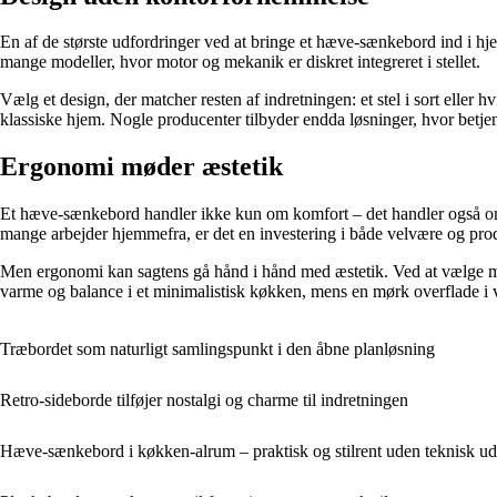
En af de største udfordringer ved at bringe et hæve-sænkebord ind i hj
mange modeller, hvor motor og mekanik er diskret integreret i stellet.
Vælg et design, der matcher resten af indretningen: et stel i sort eller 
klassiske hjem. Nogle producenter tilbyder endda løsninger, hvor betj
Ergonomi møder æstetik
Et hæve-sænkebord handler ikke kun om komfort – det handler også om su
mange arbejder hjemmefra, er det en investering i både velvære og prod
Men ergonomi kan sagtens gå hånd i hånd med æstetik. Ved at vælge mat
varme og balance i et minimalistisk køkken, mens en mørk overflade i v
Træbordet som naturligt samlingspunkt i den åbne planløsning
Retro-sideborde tilføjer nostalgi og charme til indretningen
Hæve-sænkebord i køkken-alrum – praktisk og stilrent uden teknisk ud