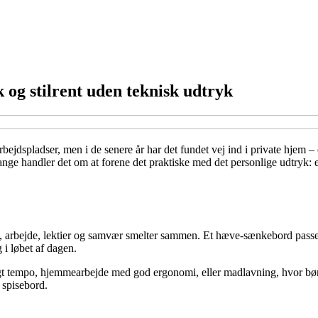
og stilrent uden teknisk udtryk
ejdspladser, men i de senere år har det fundet vej ind i private hjem 
e handler det om at forene det praktiske med det personlige udtryk: e
 arbejde, lektier og samvær smelter sammen. Et hæve-sænkebord passer 
g i løbet af dagen.
igt tempo, hjemmearbejde med god ergonomi, eller madlavning, hvor børn
 spisebord.