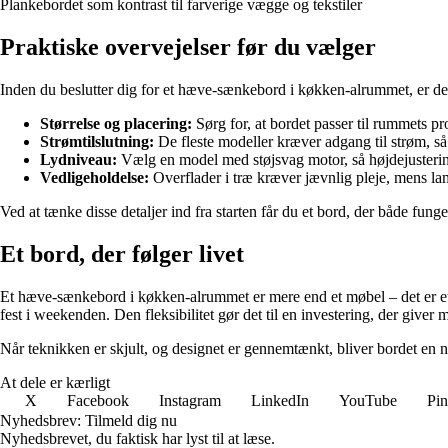
Plankebordet som kontrast til farverige vægge og tekstiler
Praktiske overvejelser før du vælger
Inden du beslutter dig for et hæve-sænkebord i køkken-alrummet, er der
Størrelse og placering:
Sørg for, at bordet passer til rummets p
Strømtilslutning:
De fleste modeller kræver adgang til strøm, så 
Lydniveau:
Vælg en model med støjsvag motor, så højdejusterin
Vedligeholdelse:
Overflader i træ kræver jævnlig pleje, mens lam
Ved at tænke disse detaljer ind fra starten får du et bord, der både fun
Et bord, der følger livet
Et hæve-sænkebord i køkken-alrummet er mere end et møbel – det er et 
fest i weekenden. Den fleksibilitet gør det til en investering, der giver
Når teknikken er skjult, og designet er gennemtænkt, bliver bordet en 
At dele er kærligt
X
Facebook
Instagram
LinkedIn
YouTube
Pin
Nyhedsbrev: Tilmeld dig nu
Nyhedsbrevet, du faktisk har lyst til at læse.