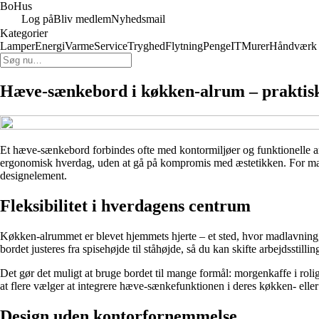
Bo
Hus
Log på
Bliv medlem
Nyhedsmail
Kategorier
Lamper
Energi
Varme
Service
Tryghed
Flytning
Penge
IT
Murer
Håndværk
Hæve-sænkebord i køkken-alrum – praktisk 
Et hæve-sænkebord forbindes ofte med kontormiljøer og funktionelle arb
ergonomisk hverdag, uden at gå på kompromis med æstetikken. For mang
designelement.
Fleksibilitet i hverdagens centrum
Køkken-alrummet er blevet hjemmets hjerte – et sted, hvor madlavning,
bordet justeres fra spisehøjde til ståhøjde, så du kan skifte arbejdsstillin
Det gør det muligt at bruge bordet til mange formål: morgenkaffe i rol
at flere vælger at integrere hæve-sænkefunktionen i deres køkken- eller
Design uden kontorfornemmelse