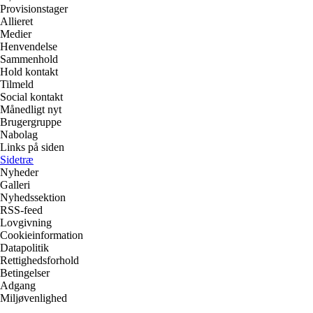
Provisionstager
Allieret
Medier
Henvendelse
Sammenhold
Hold kontakt
Tilmeld
Social kontakt
Månedligt nyt
Brugergruppe
Nabolag
Links på siden
Sidetræ
Nyheder
Galleri
Nyhedssektion
RSS-feed
Lovgivning
Cookieinformation
Datapolitik
Rettighedsforhold
Betingelser
Adgang
Miljøvenlighed