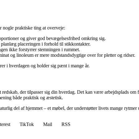
 nogle praktiske ting at overveje:
roportioner og giver god bevægelsesfrihed omkring sig.
planlæg placeringen i forhold til stikkontakter.
gen ikke forstyrrer stemningen i rummet.
inat og linoleum er mere modstandsdygtige over for pletter og ridser.
gerer i hverdagen og holder sig pænt i mange år.
redskab, der tilpasser sig din hverdag. Det kan være arbejdsplads om f
 mening både praktisk og æstetisk.
naturlig del af hjemmet – et møbel, der understøtter livets mange rytme
terest
TikTok
Mail
RSS