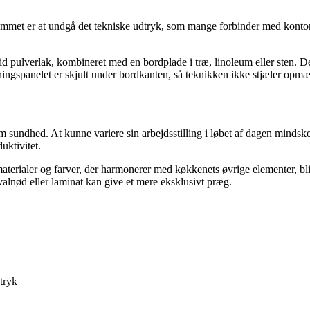
emmet er at undgå det tekniske udtryk, som mange forbinder med kontorm
hvid pulverlak, kombineret med en bordplade i træ, linoleum eller sten. De
eningspanelet er skjult under bordkanten, så teknikken ikke stjæler op
ndhed. At kunne variere sin arbejdsstilling i løbet af dagen mindsker 
uktivitet.
erialer og farver, der harmonerer med køkkenets øvrige elementer, bli
alnød eller laminat kan give et mere eksklusivt præg.
tryk