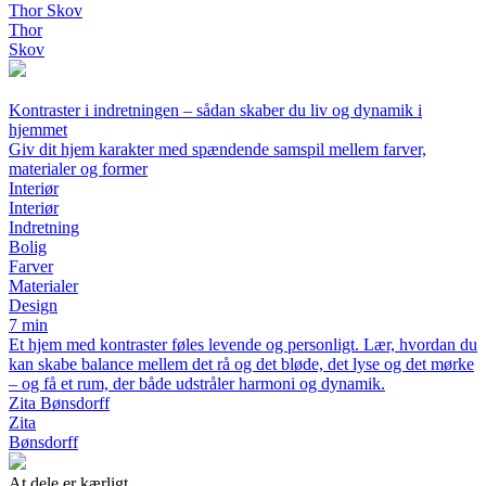
Thor Skov
Thor
Skov
Kontraster i indretningen – sådan skaber du liv og dynamik i
hjemmet
Giv dit hjem karakter med spændende samspil mellem farver,
materialer og former
Interiør
Interiør
Indretning
Bolig
Farver
Materialer
Design
7 min
Et hjem med kontraster føles levende og personligt. Lær, hvordan du
kan skabe balance mellem det rå og det bløde, det lyse og det mørke
– og få et rum, der både udstråler harmoni og dynamik.
Zita Bønsdorff
Zita
Bønsdorff
At dele er kærligt