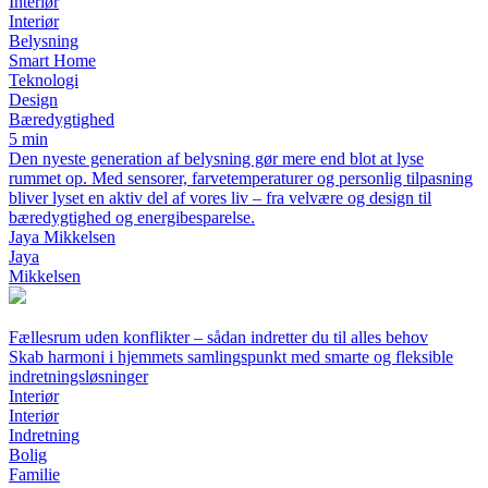
Interiør
Interiør
Belysning
Smart Home
Teknologi
Design
Bæredygtighed
5 min
Den nyeste generation af belysning gør mere end blot at lyse
rummet op. Med sensorer, farvetemperaturer og personlig tilpasning
bliver lyset en aktiv del af vores liv – fra velvære og design til
bæredygtighed og energibesparelse.
Jaya Mikkelsen
Jaya
Mikkelsen
Fællesrum uden konflikter – sådan indretter du til alles behov
Skab harmoni i hjemmets samlingspunkt med smarte og fleksible
indretningsløsninger
Interiør
Interiør
Indretning
Bolig
Familie