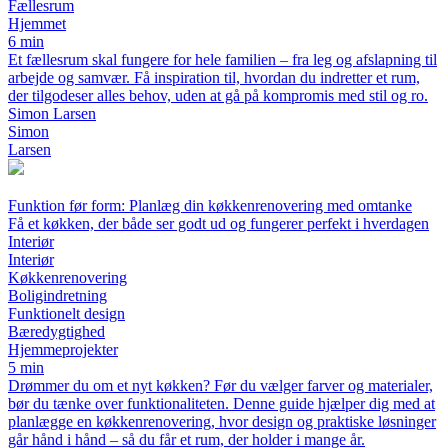
Fællesrum
Hjemmet
6 min
Et fællesrum skal fungere for hele familien – fra leg og afslapning til
arbejde og samvær. Få inspiration til, hvordan du indretter et rum,
der tilgodeser alles behov, uden at gå på kompromis med stil og ro.
Simon Larsen
Simon
Larsen
Funktion før form: Planlæg din køkkenrenovering med omtanke
Få et køkken, der både ser godt ud og fungerer perfekt i hverdagen
Interiør
Interiør
Køkkenrenovering
Boligindretning
Funktionelt design
Bæredygtighed
Hjemmeprojekter
5 min
Drømmer du om et nyt køkken? Før du vælger farver og materialer,
bør du tænke over funktionaliteten. Denne guide hjælper dig med at
planlægge en køkkenrenovering, hvor design og praktiske løsninger
går hånd i hånd – så du får et rum, der holder i mange år.