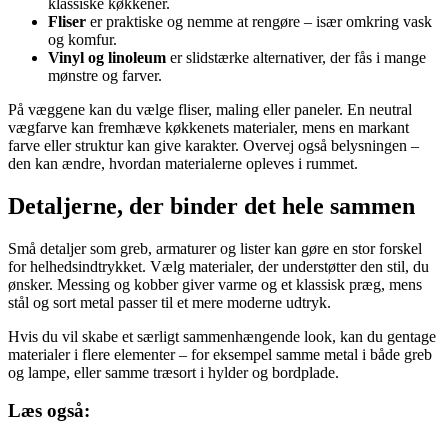
klassiske køkkener.
Fliser
er praktiske og nemme at rengøre – især omkring vask
og komfur.
Vinyl og linoleum
er slidstærke alternativer, der fås i mange
mønstre og farver.
På væggene kan du vælge fliser, maling eller paneler. En neutral
vægfarve kan fremhæve køkkenets materialer, mens en markant
farve eller struktur kan give karakter. Overvej også belysningen –
den kan ændre, hvordan materialerne opleves i rummet.
Detaljerne, der binder det hele sammen
Små detaljer som greb, armaturer og lister kan gøre en stor forskel
for helhedsindtrykket. Vælg materialer, der understøtter den stil, du
ønsker. Messing og kobber giver varme og et klassisk præg, mens
stål og sort metal passer til et mere moderne udtryk.
Hvis du vil skabe et særligt sammenhængende look, kan du gentage
materialer i flere elementer – for eksempel samme metal i både greb
og lampe, eller samme træsort i hylder og bordplade.
Læs også: