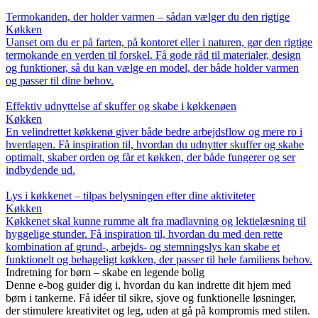
Termokanden, der holder varmen – sådan vælger du den rigtige
Køkken
Uanset om du er på farten, på kontoret eller i naturen, gør den rigtige
termokande en verden til forskel. Få gode råd til materialer, design
og funktioner, så du kan vælge en model, der både holder varmen
og passer til dine behov.
Effektiv udnyttelse af skuffer og skabe i køkkenøen
Køkken
En velindrettet køkkenø giver både bedre arbejdsflow og mere ro i
hverdagen. Få inspiration til, hvordan du udnytter skuffer og skabe
optimalt, skaber orden og får et køkken, der både fungerer og ser
indbydende ud.
Lys i køkkenet – tilpas belysningen efter dine aktiviteter
Køkken
Køkkenet skal kunne rumme alt fra madlavning og lektielæsning til
hyggelige stunder. Få inspiration til, hvordan du med den rette
kombination af grund-, arbejds- og stemningslys kan skabe et
funktionelt og behageligt køkken, der passer til hele familiens behov.
Indretning for børn – skabe en legende bolig
Denne e-bog guider dig i, hvordan du kan indrette dit hjem med
børn i tankerne. Få idéer til sikre, sjove og funktionelle løsninger,
der stimulere kreativitet og leg, uden at gå på kompromis med stilen.