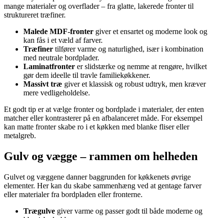
mange materialer og overflader – fra glatte, lakerede fronter til
struktureret træfiner.
Malede MDF-fronter
giver et ensartet og moderne look og
kan fås i et væld af farver.
Træfiner
tilfører varme og naturlighed, især i kombination
med neutrale bordplader.
Laminatfronter
er slidstærke og nemme at rengøre, hvilket
gør dem ideelle til travle familiekøkkener.
Massivt træ
giver et klassisk og robust udtryk, men kræver
mere vedligeholdelse.
Et godt tip er at vælge fronter og bordplade i materialer, der enten
matcher eller kontrasterer på en afbalanceret måde. For eksempel
kan matte fronter skabe ro i et køkken med blanke fliser eller
metalgreb.
Gulv og vægge – rammen om helheden
Gulvet og væggene danner baggrunden for køkkenets øvrige
elementer. Her kan du skabe sammenhæng ved at gentage farver
eller materialer fra bordpladen eller fronterne.
Trægulve
giver varme og passer godt til både moderne og