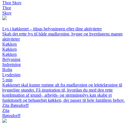
Thor Skov
Thor
Skov
Lys i køkkenet – tilpas belysningen efter dine aktiviteter
Skab det rette lys til både madlavning, hygge og hverdagens mange
aktiviteter
Køkken
Køkken
Køkken
Belysning
Indretning
Bolig
Lysdesign
5 min
Køkkenet skal kunne rumme alt fra madlavning og lektielæsning til
hyggelige stunder. Få inspiration til, hvordan du med den rette
kombination af grund-, arbejds- og stemningslys kan skabe et
funktionelt og behageligt køkken, der passer til hele familiens behov.
Zita Bønsdorff
Zita
Bønsdorff