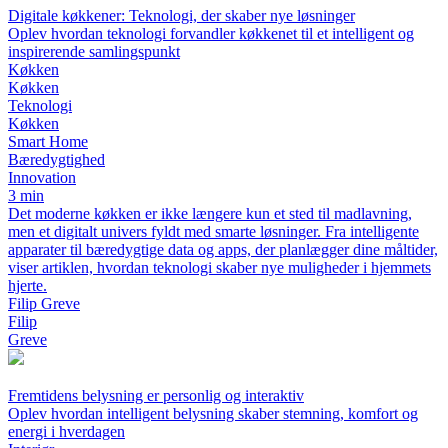
Digitale køkkener: Teknologi, der skaber nye løsninger
Oplev hvordan teknologi forvandler køkkenet til et intelligent og
inspirerende samlingspunkt
Køkken
Køkken
Teknologi
Køkken
Smart Home
Bæredygtighed
Innovation
3 min
Det moderne køkken er ikke længere kun et sted til madlavning,
men et digitalt univers fyldt med smarte løsninger. Fra intelligente
apparater til bæredygtige data og apps, der planlægger dine måltider,
viser artiklen, hvordan teknologi skaber nye muligheder i hjemmets
hjerte.
Filip Greve
Filip
Greve
Fremtidens belysning er personlig og interaktiv
Oplev hvordan intelligent belysning skaber stemning, komfort og
energi i hverdagen