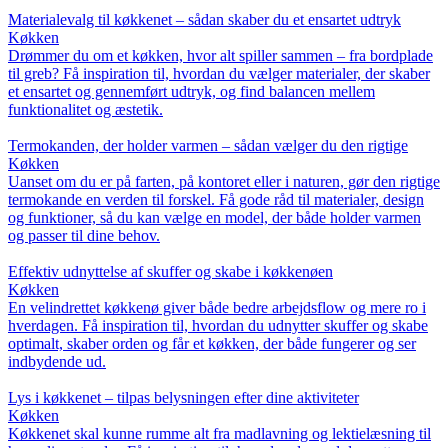
Materialevalg til køkkenet – sådan skaber du et ensartet udtryk
Køkken
Drømmer du om et køkken, hvor alt spiller sammen – fra bordplade
til greb? Få inspiration til, hvordan du vælger materialer, der skaber
et ensartet og gennemført udtryk, og find balancen mellem
funktionalitet og æstetik.
Termokanden, der holder varmen – sådan vælger du den rigtige
Køkken
Uanset om du er på farten, på kontoret eller i naturen, gør den rigtige
termokande en verden til forskel. Få gode råd til materialer, design
og funktioner, så du kan vælge en model, der både holder varmen
og passer til dine behov.
Effektiv udnyttelse af skuffer og skabe i køkkenøen
Køkken
En velindrettet køkkenø giver både bedre arbejdsflow og mere ro i
hverdagen. Få inspiration til, hvordan du udnytter skuffer og skabe
optimalt, skaber orden og får et køkken, der både fungerer og ser
indbydende ud.
Lys i køkkenet – tilpas belysningen efter dine aktiviteter
Køkken
Køkkenet skal kunne rumme alt fra madlavning og lektielæsning til