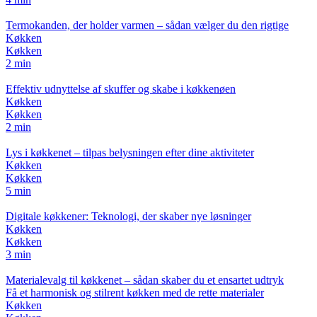
Termokanden, der holder varmen – sådan vælger du den rigtige
Køkken
Køkken
2 min
Effektiv udnyttelse af skuffer og skabe i køkkenøen
Køkken
Køkken
2 min
Lys i køkkenet – tilpas belysningen efter dine aktiviteter
Køkken
Køkken
5 min
Digitale køkkener: Teknologi, der skaber nye løsninger
Køkken
Køkken
3 min
Materialevalg til køkkenet – sådan skaber du et ensartet udtryk
Få et harmonisk og stilrent køkken med de rette materialer
Køkken