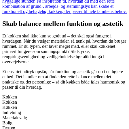
hyggelige stunder. Få inspiration til, hvordan du med den rette
kombination af grund-, arbejds- og stemningslys kan skabe et
funktionelt og behageligt køkken, der passer til hele familiens behov.
Skab balance mellem funktion og æstetik
Et køkken skal ikke kun se godt ud – det skal også fungere i
hverdagen. Når du vælger materialer, så tænk på, hvordan du bruger
rummet. Er du typen, der laver meget mad, eller skal køkkenet
primært fungere som samlingspunkt? Slidstyrke,
rengøringsvenlighed og vedligeholdelse bør altid indgå i
overvejelserne.
Et ensartet udtryk opstår, når funktion og æstetik går op i en højere
enhed. Det handler om at finde den rette balance mellem det
praktiske og det personlige – så dit køkken både føles harmonisk og
passer til din hverdag.
Køkken
Køkken
Køkken
Indretning
Materialevalg
Bolig
Design