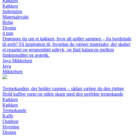
Køkken
Køkken
Indretning
Materialevalg
Bolig
Design
4 min
Drømmer du om et køkken, hvor alt spiller sammen – fra bordplade
til greb? Få inspiration til, hvordan du vælger materialer, der skaber
et ensartet og gennemført udtryk, og find balancen mellem
funktionalitet og æstetik.
Jaya Mikkelsen
Jaya
Mikkelsen
Termokanden, der holder varmen – sådan vælger du den rigtige
Hold kaffen varm og stilen skarp med den perfekte termokande
Køkken
Køkken
Termokande
Kaffe
Outdoor
Hverdag
Design