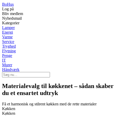
Bo
Hus
Log på
Bliv medlem
Nyhedsmail
Kategorier
Lamper
Energi
Varme
Service
Tryghed
Flytning
Penge
IT
Murer
Håndværk
Materialevalg til køkkenet – sådan skaber
du et ensartet udtryk
Få et harmonisk og stilrent køkken med de rette materialer
Køkken
Køkken