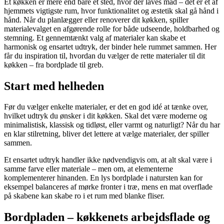
Et køkken er mere end bare et sted, hvor der laves mad – det er et af
hjemmets vigtigste rum, hvor funktionalitet og æstetik skal gå hånd i
hånd. Når du planlægger eller renoverer dit køkken, spiller
materialevalget en afgørende rolle for både udseende, holdbarhed og
stemning. Et gennemtænkt valg af materialer kan skabe et
harmonisk og ensartet udtryk, der binder hele rummet sammen. Her
får du inspiration til, hvordan du vælger de rette materialer til dit
køkken – fra bordplade til greb.
Start med helheden
Før du vælger enkelte materialer, er det en god idé at tænke over,
hvilket udtryk du ønsker i dit køkken. Skal det være moderne og
minimalistisk, klassisk og tidløst, eller varmt og naturligt? Når du har
en klar stilretning, bliver det lettere at vælge materialer, der spiller
sammen.
Et ensartet udtryk handler ikke nødvendigvis om, at alt skal være i
samme farve eller materiale – men om, at elementerne
komplementerer hinanden. En lys bordplade i natursten kan for
eksempel balanceres af mørke fronter i træ, mens en mat overflade
på skabene kan skabe ro i et rum med blanke fliser.
Bordpladen – køkkenets arbejdsflade og