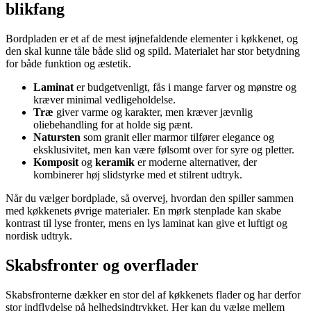
blikfang
Bordpladen er et af de mest iøjnefaldende elementer i køkkenet, og
den skal kunne tåle både slid og spild. Materialet har stor betydning
for både funktion og æstetik.
Laminat
er budgetvenligt, fås i mange farver og mønstre og
kræver minimal vedligeholdelse.
Træ
giver varme og karakter, men kræver jævnlig
oliebehandling for at holde sig pænt.
Natursten
som granit eller marmor tilfører elegance og
eksklusivitet, men kan være følsomt over for syre og pletter.
Komposit
og
keramik
er moderne alternativer, der
kombinerer høj slidstyrke med et stilrent udtryk.
Når du vælger bordplade, så overvej, hvordan den spiller sammen
med køkkenets øvrige materialer. En mørk stenplade kan skabe
kontrast til lyse fronter, mens en lys laminat kan give et luftigt og
nordisk udtryk.
Skabsfronter og overflader
Skabsfronterne dækker en stor del af køkkenets flader og har derfor
stor indflydelse på helhedsindtrykket. Her kan du vælge mellem