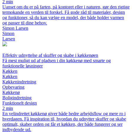
2 min
Uanset om du er på farten, på kontoret eller i naturen, gør den rigtige
termokande en verden til forskel. Få gode råd til materialer, design
og funktioner, så du kan vælge en model, der både holder varmen
og passer til dine behov.
Simon Larsen
Simon
Larsen
Effektiv udnyttelse af skuffer og skabe i køkkenøen
Få mest muligt ud af pladsen i din køkkenø med smarte og
funktionelle løsninger
Køkken
Køkken
Køkkenindretning
Opbevaring
Køkkenø
Boligindretning
Funktionelt design
2 min
En velindrettet køkkenø giver både bedre arbejdsflow og mere ro i
hverdagen. Få inspiration til, hvordan du udnytter skuffer og skabe
optimalt, skaber orden og får et køkken, der både fungerer og ser
indbydende ud.