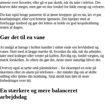
armene over hovedet, eller gå et par skridt, når du taler i telefon. Det
kræver ikke meget, men gør en stor forskel for både energi og velvære.
Du kan også bruge pauserne til at løsne kroppen: gå en tur, lav et par
knæbøjninger, eller ryst benene igennem. Det hjælper med at
forebygge træthed og gør det lettere at holde en god kropsholdning
resten af dagen.
Gør det til en vane
At undgå at hænge i hoften handler i sidste ende om bevidsthed og
vaner. Start med at lægge mærke til, hvordan du står, når du arbejder,
taler med kolleger eller venter på kaffen. Ret dig op, fordel vægten, og
mærk forskellen. Jo oftere du gør det, desto mere naturligt bliver det.
Overvej også at sætte små påmindelser – for eksempel en note på
skærmen eller en alarm på telefonen – der minder dig om at skifte
stilling eller tjekke din holdning. Små skridt kan føre til store
forbedringer over tid.
En stærkere og mere balanceret
arbejdsdag