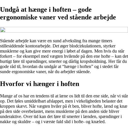
Undgå at hænge i hoften – gode
ergonomiske vaner ved stående arbejde
Stående arbejde kan være en sund afveksling fra mange timers
stillesiddende kontorarbejde. Det øger blodcirkulationen, styrker
musklerne og kan give mere energi i løbet af dagen. Men hvis du står
forkert – for eksempel med vægten hvilende på den ene hofte – kan det
hurtigt føre til spændinger, smerter og dårlig kropsholdning. Her får du
gode råd til, hvordan du undgår at “hænge i hoften” og i stedet får
sunde ergonomiske vaner, når du arbejder stående.
Hvorfor vi hænger i hoften
Mange af os har en tendens til at læne os lidt til den ene side, når vi står
op. Det føles umiddelbart afslappet, men i virkeligheden belaster det
kroppen skævt. Når vægten hviler på ét ben, bliver hofte, lænd og knæ
på den side overbelastet, mens musklerne på den anden side bliver
underaktive. Over tid kan det føre til smerter i lænden, spændinger i
nakke og skuldre – og i værste fald slid i hofte- og knæled.