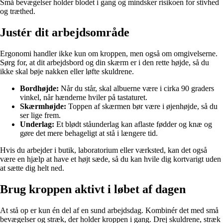
Små bevægelser holder blodet i gang og mindsker risikoen for stivhed
og træthed.
Justér dit arbejdsområde
Ergonomi handler ikke kun om kroppen, men også om omgivelserne.
Sørg for, at dit arbejdsbord og din skærm er i den rette højde, så du
ikke skal bøje nakken eller løfte skuldrene.
Bordhøjde:
Når du står, skal albuerne være i cirka 90 graders
vinkel, når hænderne hviler på tastaturet.
Skærmhøjde:
Toppen af skærmen bør være i øjenhøjde, så du
ser lige frem.
Underlag:
Et blødt ståunderlag kan aflaste fødder og knæ og
gøre det mere behageligt at stå i længere tid.
Hvis du arbejder i butik, laboratorium eller værksted, kan det også
være en hjælp at have et højt sæde, så du kan hvile dig kortvarigt uden
at sætte dig helt ned.
Brug kroppen aktivt i løbet af dagen
At stå op er kun én del af en sund arbejdsdag. Kombinér det med små
bevægelser og stræk, der holder kroppen i gang. Drej skuldrene, stræk