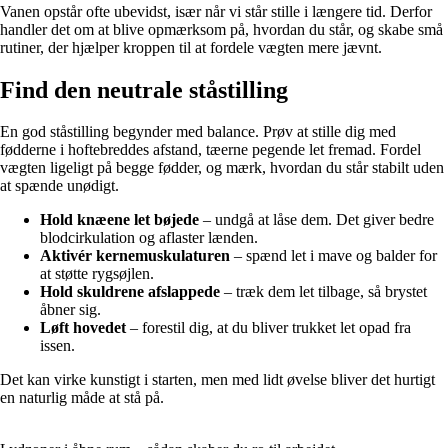
Vanen opstår ofte ubevidst, især når vi står stille i længere tid. Derfor
handler det om at blive opmærksom på, hvordan du står, og skabe små
rutiner, der hjælper kroppen til at fordele vægten mere jævnt.
Find den neutrale ståstilling
En god ståstilling begynder med balance. Prøv at stille dig med
fødderne i hoftebreddes afstand, tæerne pegende let fremad. Fordel
vægten ligeligt på begge fødder, og mærk, hvordan du står stabilt uden
at spænde unødigt.
Hold knæene let bøjede
– undgå at låse dem. Det giver bedre
blodcirkulation og aflaster lænden.
Aktivér kernemuskulaturen
– spænd let i mave og balder for
at støtte rygsøjlen.
Hold skuldrene afslappede
– træk dem let tilbage, så brystet
åbner sig.
Løft hovedet
– forestil dig, at du bliver trukket let opad fra
issen.
Det kan virke kunstigt i starten, men med lidt øvelse bliver det hurtigt
en naturlig måde at stå på.