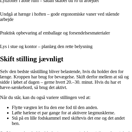
Lydzoner i åbne rum – sådan skaber du ro til arbejdet
Undgå at hænge i hoften – gode ergonomiske vaner ved stående
arbejde
Praktisk opbevaring af emballage og forsendelsesmaterialer
Lys i stue og kontor – planlæg den rette belysning
Skift stilling jævnligt
Selv den bedste ståstilling bliver belastende, hvis du holder den for
længe. Kroppen har brug for bevægelse. Skift derfor mellem at stå og
sidde i løbet af dagen – gerne hvert 20.–30. minut. Hvis du har et
hæve-sænkebord, så brug det aktivt.
Når du står, kan du også variere stillingen ved at:
Flytte vægten let fra den ene fod til den anden.
Løfte hælene et par gange for at aktivere lægmusklerne.
Stå på en lille fodskammel med skiftevis det ene og det andet
ben.