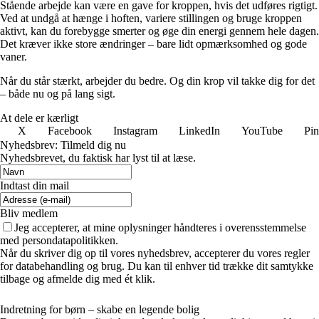
Stående arbejde kan være en gave for kroppen, hvis det udføres rigtigt.
Ved at undgå at hænge i hoften, variere stillingen og bruge kroppen
aktivt, kan du forebygge smerter og øge din energi gennem hele dagen.
Det kræver ikke store ændringer – bare lidt opmærksomhed og gode
vaner.
Når du står stærkt, arbejder du bedre. Og din krop vil takke dig for det
– både nu og på lang sigt.
At dele er kærligt
X
Facebook
Instagram
LinkedIn
YouTube
Pin
Nyhedsbrev: Tilmeld dig nu
Nyhedsbrevet, du faktisk har lyst til at læse.
Indtast din mail
Bliv medlem
Jeg accepterer, at mine oplysninger håndteres i overensstemmelse
med persondatapolitikken.
Når du skriver dig op til vores nyhedsbrev, accepterer du vores regler
for databehandling og brug. Du kan til enhver tid trække dit samtykke
tilbage og afmelde dig med ét klik.
Indretning for børn – skabe en legende bolig