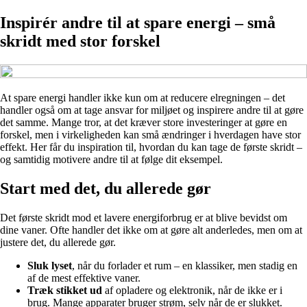
Inspirér andre til at spare energi – små
skridt med stor forskel
At spare energi handler ikke kun om at reducere elregningen – det
handler også om at tage ansvar for miljøet og inspirere andre til at gøre
det samme. Mange tror, at det kræver store investeringer at gøre en
forskel, men i virkeligheden kan små ændringer i hverdagen have stor
effekt. Her får du inspiration til, hvordan du kan tage de første skridt –
og samtidig motivere andre til at følge dit eksempel.
Start med det, du allerede gør
Det første skridt mod et lavere energiforbrug er at blive bevidst om
dine vaner. Ofte handler det ikke om at gøre alt anderledes, men om at
justere det, du allerede gør.
Sluk lyset
, når du forlader et rum – en klassiker, men stadig en
af de mest effektive vaner.
Træk stikket ud
af opladere og elektronik, når de ikke er i
brug. Mange apparater bruger strøm, selv når de er slukket.