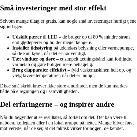
Små investeringer med stor effekt
Selvom mange tiltag er gratis, kan nogle små investeringer hurtigt tjene
sig ind igen.
Udskift pærer
til LED – de bruger op til 80 % mindre strøm
end glødepærer og holder meget længere.
Installer tidsstyring
på udendørs belysning eller varmepumpe,
så de kun kører, når det er nødvendigt.
Tæt vinduer og døre
– et simpelt tætningsbånd kan forhindre
varmetab og gøre boligen mere behagelig.
Brug elapparater effektivt
– fyld vaskemaskinen helt op, og
vælg lavere temperaturer, når det er muligt.
Disse små skridt kræver ikke store ændringer, men de kan mærkes
både på elregningen og i samvittigheden.
Del erfaringerne – og inspirér andre
Når du begynder at se resultater, så fortæl om det. Det kan være til
naboen, kollegaen eller i en lokal gruppe på nettet. Mange bliver først
motiverede, når de ser, at det faktisk virker for nogen, de kender.