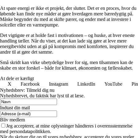
At spare energi er ikke et projekt, der slutter. Det er en proces, hvor du
løbende kan finde nye måder at gøre hverdagen mere bæredygtig på.
Måske begynder du med at skifte pærer, og ender med at investere i
solceller eller en varmepumpe.
Det vigtigste er at holde fast i motivationen – og huske, at hver eneste
handling tæller. Når du viser, at det kan lade sig gøre at leve mere
energibevidst uden at gå på kompromis med komforten, inspirerer du
andre til at gøre det samme.
Små skridt kan virke ubetydelige hver for sig, men tilsammen kan de
skabe en stor forskel – både for klimaet, økonomien og fællesskabet.
At dele er kærligt
X
Facebook
Instagram
LinkedIn
YouTube
Pin
Nyhedsbrev: Tilmeld dig nu
Nyhedsbrevet, du faktisk har lyst til at læse.
Indtast din mail
Bliv medlem
Jeg accepterer, at mine oplysninger håndteres i overensstemmelse
med persondatapolitikken.
Når du skriver dig op til vores nyhedsbrev, accepterer du vores regler