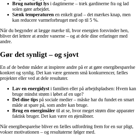
Brug naturligt lys
i dagtimerne – træk gardinerne fra og lad
solen gøre arbejdet.
Sænk temperaturen
en enkelt grad – det mærkes knap, men
kan reducere varmeforbruget med op til 5 %.
Når du begynder at lægge mærke til, hvor energien forsvinder hen,
bliver det lettere at ændre vanerne – og at dele dine erfaringer med
andre.
Gør det synligt – og sjovt
En af de bedste måder at inspirere andre på er at gøre energibesparelse
konkret og synlig. Det kan være gennem små konkurrencer, fælles
projekter eller ved at dele resultater.
Lav en energidyst
i familien eller på arbejdspladsen: Hvem kan
bruge mindst strøm i løbet af en uge?
Del dine tips
på sociale medier – måske har du fundet en smart
måde at spare på, som andre kan bruge.
Brug en energimåler
til at se, hvor meget strøm dine apparater
faktisk bruger. Det kan være en øjenåbner.
Når energibesparelse bliver en fælles udfordring frem for en sur pligt,
vokser motivationen – og resultaterne følger med.