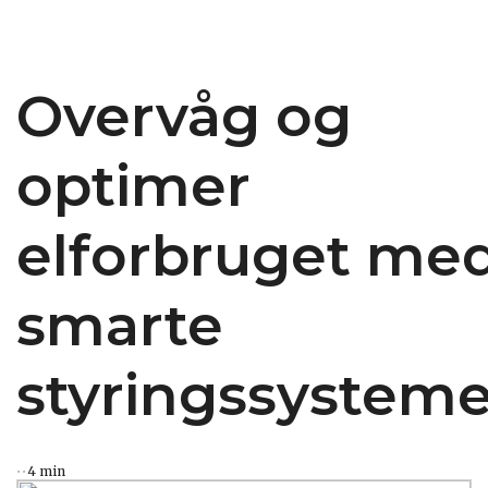
Overvåg og
optimer
elforbruget me
smarte
styringssysteme
4 min